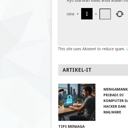
Ayo buktikan kalau anda adalah m
nine
×
=
This site uses Akismet to reduce spam.
ARTIKEL-IT
MENGAMANK
PRIBADI DI
KOMPUTER D
HACKER DAN
MALWARE
TIPS MENJAGA