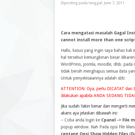
Diposting pada tanggal:
June 7, 2011
Cara mengatasi masalah Gagal Inst
cannot install more than one scrip
Hallo, kasus yang ingin saya bahas kali 
hal tersebut kemungkinan besar dikare
WordPress, joomla, moodle, dlsb. pada r
tidak bersih menghapus semua data ya
Untuk penyelesaiannya adalah sbb:
ATTENTION: Oya, perlu DICATAT dan D
dilakukan apabila ANDA SEDANG TI
Jika sudah Yakin benar dan mengerti men
akans aya jelaskan dibawah ini:
– Coba anda login ke
Cpanel -> File 
popup window. Nah Pada opsi File Mana
centang Opsi Show Hidden Files (Do