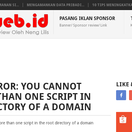
ANAN SI...
MENGAMANKAN DATA PRIBADI...
10 TIPS MENINGKATKAN
PASANG IKLAN SPONSOR
Banner/ Sponsor review/ Link
ROR: YOU CANNOT
LIKE
THAN ONE SCRIPT IN
CTORY OF A DOMAIN