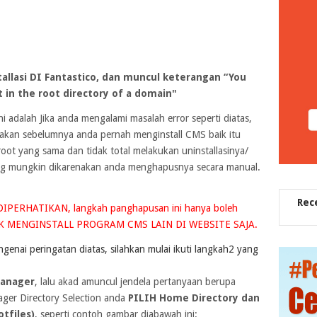
allasi DI Fantastico, dan muncul keterangan “You
t in the root directory of a domain"
ini adalah Jika anda mengalami masalah error seperti diatas,
nakan sebelumnya anda pernah menginstall CMS baik itu
oot yang sama dan tidak total melakukan uninstallasinya/
ng mungkin dikarenakan anda menghapusnya secara manual.
Rec
IPERHATIKAN, langkah panghapusan ini hanya boleh
DAK MENGINSTALL PROGRAM CMS LAIN DI WEBSITE SAJA.
genai peringatan diatas, silahkan mulai ikuti langkah2 yang
manager
, lalu akad amuncul jendela pertanyaan berupa
ger Directory Selection anda
PILIH Home Directory dan
tfiles)
, seperti contoh gambar diabawah ini: