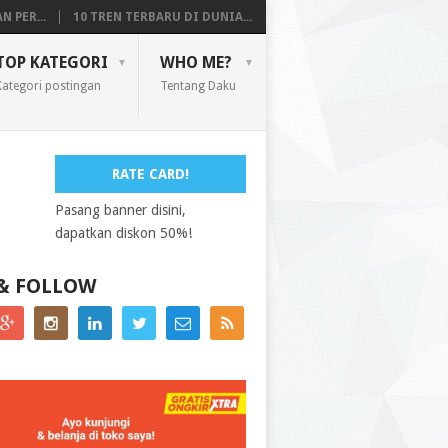
 PER...
10 TREN TERBARU DI DUNIA...
TOP KATEGORI
WHO ME?
Kategori postingan
Tentang Daku
RATE CARD!
Pasang banner disini,
dapatkan diskon 50%!
 & FOLLOW