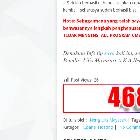
–
Setelah berhasil di hapus silahkan co
kembali, seharusya sudah berhasil bisa.
Note: Sebagaimana yang telah saya
bahwasannya langkah panghapusan 
TIDAK MENGINSTALL PROGRAM CMS 
Demikian Info tip
saya
kali ini, 
Penulis: Lilis Mayasari A.K.A N
Post Views:
26
Di tulis oleh:
Neng Lilis Mayasari
|
Tags
Kategori:
Cpanel Hosting
|
No Comme