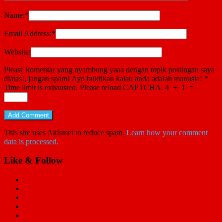
Name:
*
Email Address:
*
Website:
Please komentar yang nyambung yaaa dengan topik postingan saya
diatas!, jangan spam! Ayo buktikan kalau anda adalah manusia!
*
Time limit is exhausted. Please reload CAPTCHA.
4
+
1
=
This site uses Akismet to reduce spam.
Learn how your comment
data is processed.
Like & Follow