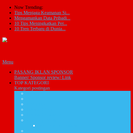
Now Trending:
Tips Menjaga Keamanan Si...
Mengamankan Data Pribadi...
10 Tips Meningkatkan Per...
10 Tren Terbaru di Dunia...
Menu
PASANG IKLAN SPONSOR
Banner/ Sponsor review/ Link
TOP KATEGORI
Kategori postingan
Artikel IT
Email
Komputer
Tutorial CMS
Tutorial Photoshop
Review promosi
Info Promosi Diskon
Review Software