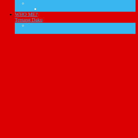
Cpanel Hosting
Domain
WHO ME?
Tentang Daku
IKLAN BARIS GRATIS
Yuk promosikan bisnismu disini