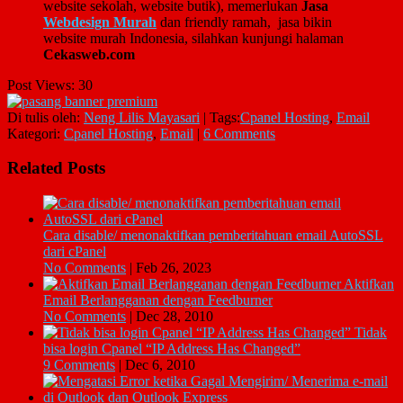
website sekolah, website butik), memerlukan
Jasa
Webdesign Murah
dan friendly ramah, jasa bikin
website murah Indonesia, silahkan kunjungi halaman
Cekasweb.com
Post Views:
30
Di tulis oleh:
Neng Lilis Mayasari
|
Tags:
Cpanel Hosting
,
Email
Kategori:
Cpanel Hosting
,
Email
|
6 Comments
Related Posts
Cara disable/ menonaktifkan pemberitahuan email AutoSSL
dari cPanel
No Comments
|
Feb 26, 2023
Aktifkan
Email Berlangganan dengan Feedburner
No Comments
|
Dec 28, 2010
Tidak
bisa login Cpanel “IP Address Has Changed”
9 Comments
|
Dec 6, 2010