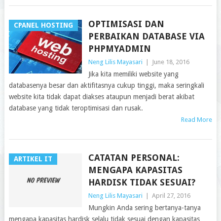
OPTIMISASI DAN
CPANEL HOSTING
PERBAIKAN DATABASE VIA
PHPMYADMIN
Neng Lilis Mayasari
|
June 18, 2016
Jika kita memiliki website yang
databasenya besar dan aktifitasnya cukup tinggi, maka seringkali
website kita tidak dapat diakses ataupun menjadi berat akibat
database yang tidak teroptimisasi dan rusak.
Read More
CATATAN PERSONAL:
ARTIKEL IT
MENGAPA KAPASITAS
HARDISK TIDAK SESUAI?
Neng Lilis Mayasari
|
April 27, 2016
Mungkin Anda sering bertanya-tanya
mengapa kapasitas hardisk selalu tidak sesuai dengan kapasitas