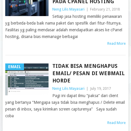
PADA CPANEL HOSTING
Neng Lilis Mayasari
|
February 21, 2018
Setiap jasa hosting memiliki penawaran
yg berbeda-beda baik nama paket dan spesifik dari fitur-fiturnya.
Fasilitas yg paling mendasar adalah mendapatkan akses ke cPanel
hosting, disana bias memanage berbagai
Read More
TIDAK BISA MENGHAPUS
EMAIL
EMAIL/ PESAN DI WEBMAIL
HORDE
Neng Lilis Mayasari
|
July 19, 2017
Pagi ini dapat ilmu “paksa” dari client
yang bertanya “Mengapa saya tidak bisa menghapus / Delete email
pesan di inbox, saya kirimkan screen capturenya” Saya sudah
coba
Read More