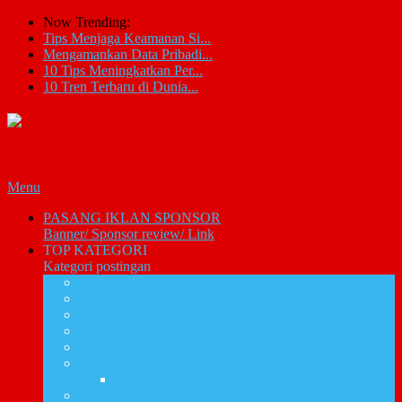
Now Trending:
Tips Menjaga Keamanan Si...
Mengamankan Data Pribadi...
10 Tips Meningkatkan Per...
10 Tren Terbaru di Dunia...
Menu
PASANG IKLAN SPONSOR
Banner/ Sponsor review/ Link
TOP KATEGORI
Kategori postingan
Artikel IT
Email
Komputer
Tutorial CMS
Tutorial Photoshop
Review promosi
Info Promosi Diskon
Review Software