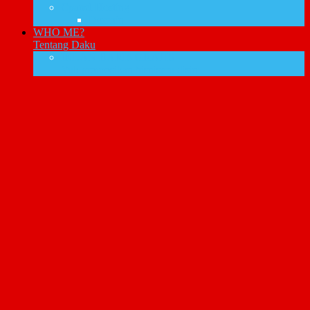
Cpanel Hosting
Domain
WHO ME?
Tentang Daku
IKLAN BARIS GRATIS
Yuk promosikan bisnismu disini