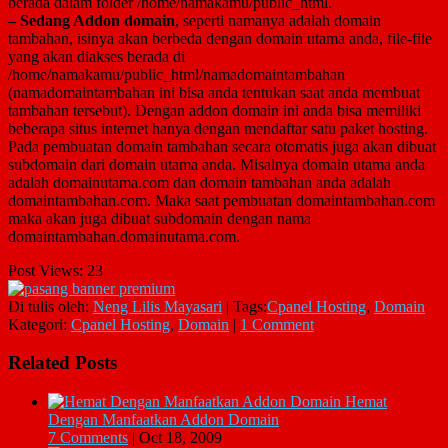
berada dalam folder /home/namakamu/public_html.
– Sedang Addon domain
, seperti namanya adalah domain
tambahan, isinya akan berbeda dengan domain utama anda, file-file
yang akan diakses berada di
/home/namakamu/public_html/namadomaintambahan
(namadomaintambahan ini bisa anda tentukan saat anda membuat
tambahan tersebut). Dengan addon domain ini anda bisa memiliki
beberapa situs internet hanya dengan mendaftar satu paket hosting.
Pada pembuatan domain tambahan secara otomatis juga akan dibuat
subdomain dari domain utama anda. Misalnya domain utama anda
adalah domainutama.com dan domain tambahan anda adalah
domaintambahan.com. Maka saat pembuatan domaintambahan.com
maka akan juga dibuat subdomain dengan nama
domaintambahan.domainutama.com.
Post Views:
23
Di tulis oleh:
Neng Lilis Mayasari
|
Tags:
Cpanel Hosting
,
Domain
Kategori:
Cpanel Hosting
,
Domain
|
1 Comment
Related Posts
Hemat
Dengan Manfaatkan Addon Domain
7 Comments
|
Oct 18, 2009