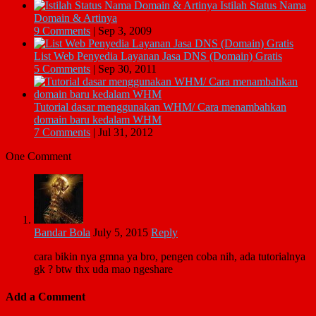
Istilah Status Nama
Domain & Artinya
9 Comments
|
Sep 3, 2009
List Web Penyedia Layanan Jasa DNS (Domain) Gratis
5 Comments
|
Sep 30, 2011
Tutorial dasar menggunakan WHM/ Cara menambahkan
domain baru kedalam WHM
7 Comments
|
Jul 31, 2012
One Comment
Bandar Bola
July 5, 2015
Reply
cara bikin nya gmna ya bro, pengen coba nih, ada tutorialnya
gk ? btw thx uda mao ngeshare
Add a Comment