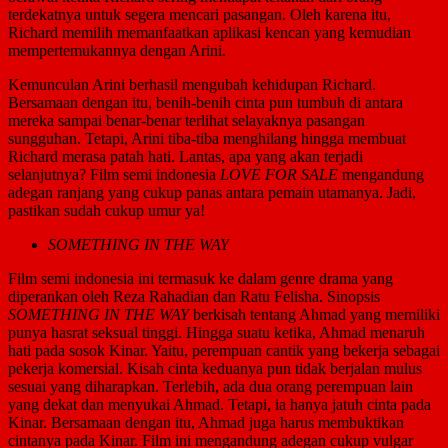
terdekatnya untuk segera mencari pasangan. Oleh karena itu,
Richard memilih memanfaatkan aplikasi kencan yang kemudian
mempertemukannya dengan Arini.
Kemunculan Arini berhasil mengubah kehidupan Richard.
Bersamaan dengan itu, benih-benih cinta pun tumbuh di antara
mereka sampai benar-benar terlihat selayaknya pasangan
sungguhan. Tetapi, Arini tiba-tiba menghilang hingga membuat
Richard merasa patah hati. Lantas, apa yang akan terjadi
selanjutnya? Film semi indonesia
LOVE FOR SALE
mengandung
adegan ranjang yang cukup panas antara pemain utamanya. Jadi,
pastikan sudah cukup umur ya!
SOMETHING IN THE WAY
Film semi indonesia ini termasuk ke dalam genre drama yang
diperankan oleh Reza Rahadian dan Ratu Felisha. Sinopsis
SOMETHING IN THE WAY
berkisah tentang Ahmad yang memiliki
punya hasrat seksual tinggi. Hingga suatu ketika, Ahmad menaruh
hati pada sosok Kinar. Yaitu, perempuan cantik yang bekerja sebagai
pekerja komersial. Kisah cinta keduanya pun tidak berjalan mulus
sesuai yang diharapkan. Terlebih, ada dua orang perempuan lain
yang dekat dan menyukai Ahmad. Tetapi, ia hanya jatuh cinta pada
Kinar. Bersamaan dengan itu, Ahmad juga harus membuktikan
cintanya pada Kinar. Film ini mengandung adegan cukup vulgar