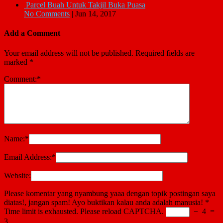
Parcel Buah Untuk Takjil Buka Puasa
No Comments
|
Jun 14, 2017
Add a Comment
Your email address will not be published.
Required fields are
marked
*
Comment:
*
Name:
*
Email Address:
*
Website:
Please komentar yang nyambung yaaa dengan topik postingan saya
diatas!, jangan spam! Ayo buktikan kalau anda adalah manusia!
*
Time limit is exhausted. Please reload CAPTCHA.
−
4
=
3