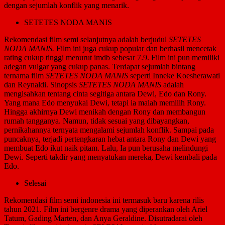
dengan sejumlah konflik yang menarik.
SETETES NODA MANIS
Rekomendasi film semi selanjutnya adalah berjudul
SETETES
NODA MANIS.
Film ini juga cukup popular dan berhasil mencetak
rating cukup tinggi menurut imdb sebesar 7.9. Film ini pun memiliki
adegan vulgar yang cukup panas. Terdapat sejumlah bintang
ternama film
SETETES NODA MANIS
seperti Inneke Koesherawati
dan Reynaldi. Sinopsis
SETETES NODA MANIS
adalah
mengisahkan tentang cinta segitiga antara Dewi, Edo dan Rony.
Yang mana Edo menyukai Dewi, tetapi ia malah memilih Rony.
Hingga akhirnya Dewi menikah dengan Rony dan membangun
rumah tangganya. Namun, tidak sesuai yang dibayangkan,
pernikahannya ternyata mengalami sejumlah konflik. Sampai pada
puncaknya, terjadi pertengkaran hebat antara Rony dan Dewi yang
membuat Edo ikut naik pitam. Lalu, Ia pun berusaha melindungi
Dewi. Seperti takdir yang menyatukan mereka, Dewi kembali pada
Edo.
Selesai
Rekomendasi film semi indonesia ini termasuk baru karena rilis
tahun 2021. Film ini bergenre drama yang diperankan oleh Ariel
Tatum, Gading Marten, dan Anya Geraldine. Disutradarai oleh