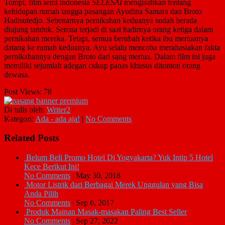
Tompi, film semi indonesia
SELESAI
mengisahkan tentang
kehidupan rumah tangga pasangan Ayudina Samara dan Broto
Hadisutedjo. Sebenarnya pernikahan keduanya sudah berada
diujung tanduk. Semua terjadi di saat hadirnya orang ketiga dalam
pernikahan mereka. Tetapi, semua berubah ketika ibu mertuanya
datang ke rumah keduanya. Ayu selalu mencoba merahasiakan fakta
pernikahannya dengan Broto dari sang mertua. Dalam film ini juga
memiliki sejumlah adegan cukup panas khusus ditonton orang
dewasa.
Post Views:
78
Di tulis oleh:
Writer2
|
Kategori:
Ada - ada aja!
|
No Comments
Related Posts
Belum Beli Promo Hotel Di Yogyakarta? Yuk Intip 5 Hotel
Kece Berikut Ini!
No Comments
|
May 30, 2018
Motor Listrik dari Berbagai Merek Unggulan yang Bisa
Anda Pilih
No Comments
|
Sep 6, 2017
Produk Mainan Masak-masakan Paling Best Seller
No Comments
|
Sep 27, 2022