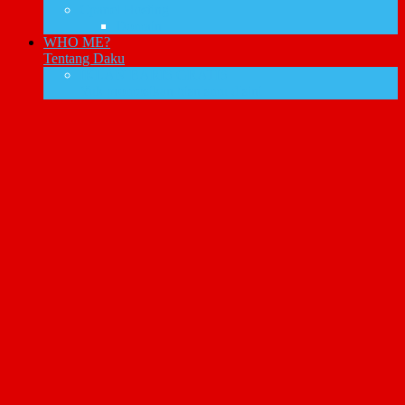
Cpanel Hosting
Domain
WHO ME?
Tentang Daku
IKLAN BARIS GRATIS
Yuk promosikan bisnismu disini