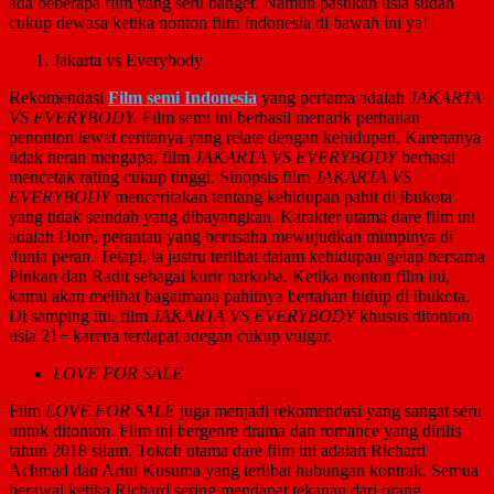
ada beberapa film yang seru banget. Namun pastikan usia sudah
cukup dewasa ketika nonton film Indonesia di bawah ini ya!
Jakarta vs Everybody
Rekomendasi
Film semi Indonesia
yang pertama adalah
JAKARTA
VS EVERYBODY.
Film semi ini berhasil menarik perhatian
penonton lewat ceritanya yang relate dengan kehidupan. Karenanya
tidak heran mengapa, film
JAKARTA VS EVERYBODY
berhasil
mencetak rating cukup tinggi. Sinopsis film
JAKARTA VS
EVERYBODY
menceritakan tentang kehidupan pahit di ibukota
yang tidak seindah yang dibayangkan. Karakter utama dare film ini
adalah Dom, perantau yang berusaha mewujudkan mimpinya di
dunia peran. Tetapi, ia justru terlibat dalam kehidupan gelap bersama
Pinkan dan Radit sebagai kurir narkoba. Ketika nonton film ini,
kamu akan melihat bagaimana pahitnya bertahan hidup di ibukota.
Di samping itu, film
JAKARTA VS EVERYBODY
khusus ditonton
usia 21+ karena terdapat adegan cukup vulgar.
LOVE FOR SALE
Film
LOVE FOR SALE
juga menjadi rekomendasi yang sangat seru
untuk ditonton. Film ini bergenre drama dan romance yang dirilis
tahun 2018 silam. Tokoh utama dare film ini adalah Richard
Achmad dan Arini Kusuma yang terlibat hubungan kontrak. Semua
berawal ketika Richard sering mendapat tekanan dari orang