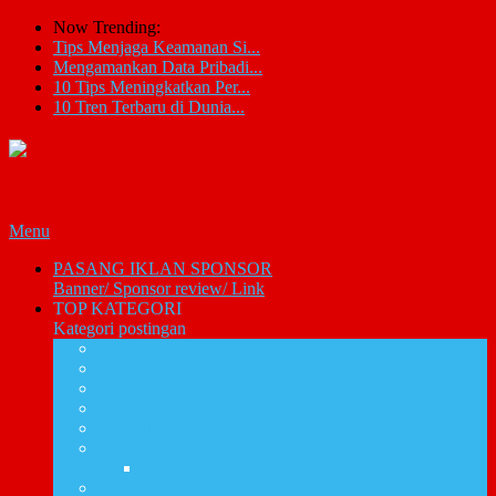
Now Trending:
Tips Menjaga Keamanan Si...
Mengamankan Data Pribadi...
10 Tips Meningkatkan Per...
10 Tren Terbaru di Dunia...
Menu
PASANG IKLAN SPONSOR
Banner/ Sponsor review/ Link
TOP KATEGORI
Kategori postingan
Artikel IT
Email
Komputer
Tutorial CMS
Tutorial Photoshop
Review promosi
Info Promosi Diskon
Review Software