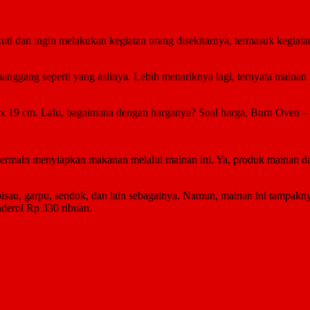
uti dan ingin melakukan kegiatan orang disekitarnya, termasuk kegi
manggang seperti yang aslinya. Lebih menariknya lagi, ternyata mainan
 19 cm. Lalu, bagaimana dengan harganya? Soal harga, Burn Oven – Ba
rmain menyiapkan makanan melalui mainan ini. Ya, produk mainan dari 
g, pisau, garpu, sendok, dan lain sebagainya. Namun, mainan ini tampak
derol Rp 330 ribuan.