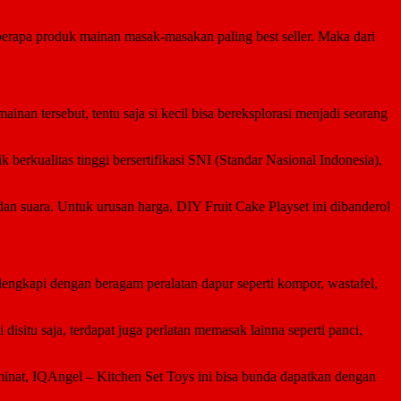
eberapa produk mainan masak-masakan paling best seller. Maka dari
inan tersebut, tentu saja si kecil bisa bereksplorasi menjadi seorang
 berkualitas tinggi bersertifikasi SNI (Standar Nasional Indonesia),
dan suara. Untuk urusan harga, DIY Fruit Cake Playset ini dibanderol
lengkapi dengan beragam peralatan dapur seperti kompor, wastafel,
situ saja, terdapat juga perlatan memasak lainna seperti panci,
rminat, IQAngel – Kitchen Set Toys ini bisa bunda dapatkan dengan