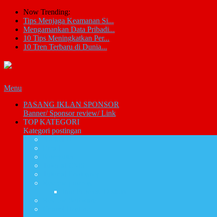
Now Trending:
Tips Menjaga Keamanan Si...
Mengamankan Data Pribadi...
10 Tips Meningkatkan Per...
10 Tren Terbaru di Dunia...
Menu
PASANG IKLAN SPONSOR
Banner/ Sponsor review/ Link
TOP KATEGORI
Kategori postingan
Artikel IT
Email
Komputer
Tutorial CMS
Tutorial Photoshop
Review promosi
Info Promosi Diskon
Review Software
Cpanel Hosting