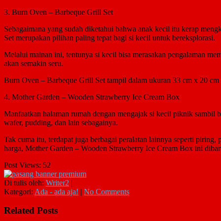
3. Burn Oven – Barbeque Grill Set
Sebagaimana yang sudah diketahui bahwa anak kecil itu kerap mengk
Set merupakan pilihan paling tepat bagi si kecil untuk bereksplorasi.
Melalui mainan ini, tentunya si kecil bisa merasakan pengalaman me
akan semakin seru.
Burn Oven – Barbeque Grill Set tampil dalam ukuran 33 cm x 20 cm x
4. Mother Garden – Wooden Strawberry Ice Cream Box
Manfaatkan halaman rumah dengan mengajak si kecil piknik sambil be
wafer, pudding, dan lain sebagainya.
Tak cuma itu, terdapat juga berbagai peralatan lainnya seperti pirin
harga, Mother Garden – Wooden Strawberry Ice Cream Box ini diban
Post Views:
52
Di tulis oleh:
Writer2
|
Kategori:
Ada - ada aja!
|
No Comments
Related Posts