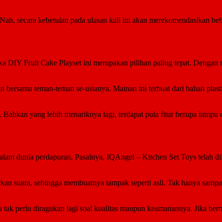
o. Nah, secara kebetulan pada ulasan kali ini akan merekomendasikan b
a DIY Fruit Cake Playset ini merupakan pilihan paling tepat. Dengan ma
n bersama teman-teman se-usianya. Mainan ini terbuat dari bahan plastik
 Bahkan yang lebih menariknya lagi, terdapat pula fitur berupa lampu 
alam dunia perdapuran. Pasalnya, IQAngel – Kitchen Set Toys telah di
n suara, sehingga membuatnya tampak seperti asli. Tak hanya sampai di
a tak perlu diragukan lagi soal kualitas maupun keamanannya. Jika be