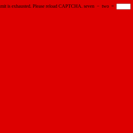
imit is exhausted. Please reload CAPTCHA.
seven
−
two
=