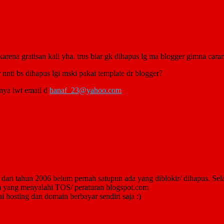
rena gratisan kali yha. trus biar gk dihapus lg ma blogger gimna cara
nti bs dihapus lgi mski pakai template dr blogger?
nya lwt email d
hanaf_23@yahoo.com
ari tahun 2006 belum pernah satupun ada yang diblokir/ dihapus. Selam
 yang menyalahi TOS/ peraturan blogspot.com
 hosting dan domain berbayar sendiri saja :)