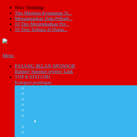
Now Trending:
Tips Menjaga Keamanan Si...
Mengamankan Data Pribadi...
10 Tips Meningkatkan Per...
10 Tren Terbaru di Dunia...
Menu
PASANG IKLAN SPONSOR
Banner/ Sponsor review/ Link
TOP KATEGORI
Kategori postingan
Artikel IT
Email
Komputer
Tutorial CMS
Tutorial Photoshop
Review promosi
Info Promosi Diskon
Review Software
Cpanel Hosting