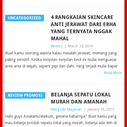
4 RANGKAIAN SKINCARE
UNCATEGORIZED
ANTI JERAWAT DARI ERHA
YANG TERNYATA NGGAK
MAHAL
Writer2
|
March 29, 2019
Buat kamu seorang wanita kalau masalah jerawat, memang yang
paling sensitif. Ketika tonjolan-tonjolan kecil ini mulai menguasai
area-area di wajah, seperti pipi dan dahi. Yang terjadi mulai baper
Read More
BELANJA SEPATU LOKAL
REVIEW PROMOSI
MURAH DAN AMANAH
Neng Lilis Mayasari
|
January 18, 2019
Halo guys Assalamu’alaikum, gimana kabarnya? Buat kamu yang
mau belanja produk sepatu lokal yang murah, belanja ada deh di