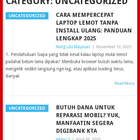
CATEGORY:
UNCATEGORIZED
CARA MEMPERCEPAT
UNCATEGORIZED
LAPTOP LEMOT TANPA
INSTALL ULANG: PANDUAN
LENGKAP 2025
Neng Lilis Mayasari
|
November 13, 2025
1. Pendahuluan Siapa yang tidak kesal kalau laptop mulai lemot
padahal belum lama dipakai? Membuka browser butuh waktu lama,
mengetik sedikit langsung nge-lag, atau aplikasi loading terus.
Banyak
Read More
BUTUH DANA UNTUK
UNCATEGORIZED
REPARASI MOBIL? YUK,
MANFAATIN SEGERA
DIGIBANK KTA
Writer 5
|
April 30, 2020