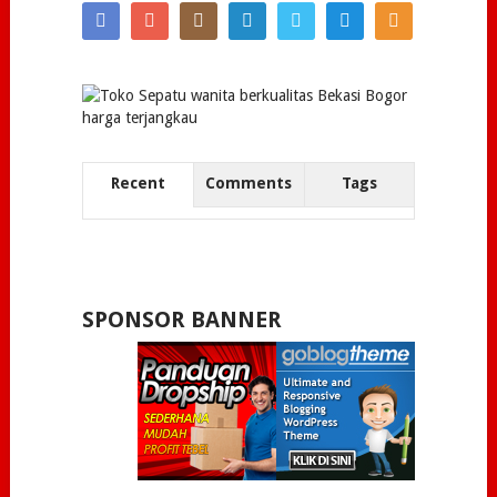
Recent
Comments
Tags
SPONSOR BANNER