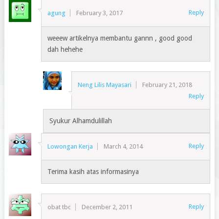
Reply
agung
February 3, 2017
weeew artikelnya membantu gannn , good good
dah hehehe
Neng Lilis Mayasari
February 21, 2018
Reply
Syukur Alhamdulillah
Reply
Lowongan Kerja
March 4, 2014
Terima kasih atas informasinya
Reply
obat tbc
December 2, 2011