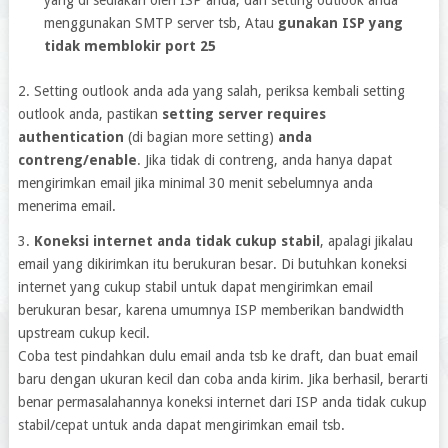
yang di sediakan oleh ISP anda, dan setting outlook anda
menggunakan SMTP server tsb, Atau
gunakan ISP yang
tidak memblokir port 25
2. Setting outlook anda ada yang salah, periksa kembali setting
outlook anda, pastikan
setting server requires
authentication
(di bagian more setting)
anda
contreng/enable
. Jika tidak di contreng, anda hanya dapat
mengirimkan email jika minimal 30 menit sebelumnya anda
menerima email.
3.
Koneksi internet anda tidak cukup stabil
, apalagi jikalau
email yang dikirimkan itu berukuran besar. Di butuhkan koneksi
internet yang cukup stabil untuk dapat mengirimkan email
berukuran besar, karena umumnya ISP memberikan bandwidth
upstream cukup kecil.
Coba test pindahkan dulu email anda tsb ke draft, dan buat email
baru dengan ukuran kecil dan coba anda kirim. Jika berhasil, berarti
benar permasalahannya koneksi internet dari ISP anda tidak cukup
stabil/cepat untuk anda dapat mengirimkan email tsb.