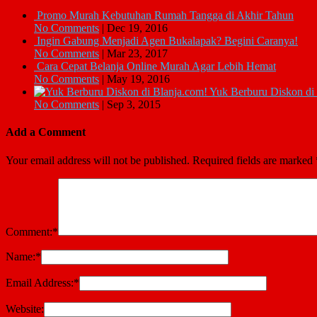
Promo Murah Kebutuhan Rumah Tangga di Akhir Tahun
No Comments
|
Dec 19, 2016
Ingin Gabung Menjadi Agen Bukalapak? Begini Caranya!
No Comments
|
Mar 23, 2017
Cara Cepat Belanja Online Murah Agar Lebih Hemat
No Comments
|
May 19, 2016
Yuk Berburu Diskon di
No Comments
|
Sep 3, 2015
Add a Comment
Your email address will not be published.
Required fields are marked
Comment:
*
Name:
*
Email Address:
*
Website: