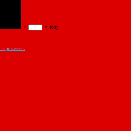
×
=
forty
is processed.