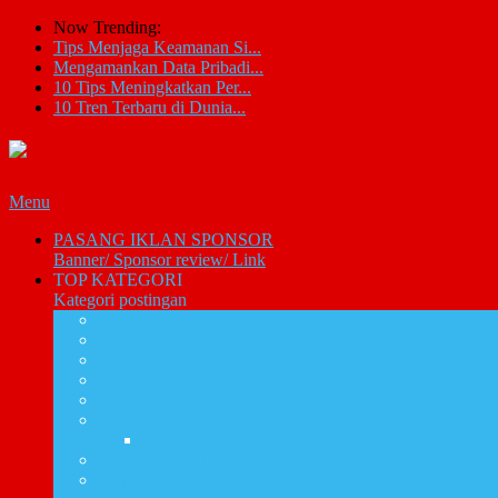
Now Trending:
Tips Menjaga Keamanan Si...
Mengamankan Data Pribadi...
10 Tips Meningkatkan Per...
10 Tren Terbaru di Dunia...
Menu
PASANG IKLAN SPONSOR
Banner/ Sponsor review/ Link
TOP KATEGORI
Kategori postingan
Artikel IT
Email
Komputer
Tutorial CMS
Tutorial Photoshop
Review promosi
Info Promosi Diskon
Review Software
Cpanel Hosting