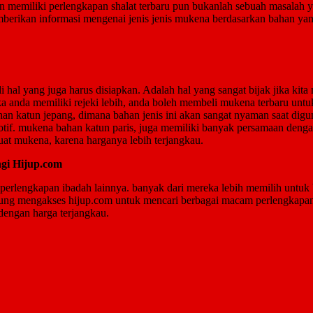
 memiliki perlengkapan shalat terbaru pun bukanlah sebuah masalah y
emberikan informasi mengenai jenis jenis mukena berdasarkan bahan ya
i hal yang juga harus disiapkan. Adalah hal yang sangat bijak jika kit
a anda memiliki rejeki lebih, anda boleh membeli mukena terbaru untuk 
an katun jepang, dimana bahan jenis ini akan sangat nyaman saat digu
motif. mukena bahan katun paris, juga memiliki banyak persamaan den
at mukena, karena harganya lebih terjangkau.
gi Hijup.com
rlengkapan ibadah lainnya. banyak dari mereka lebih memilih untuk b
gsung mengakses hijup.com untuk mencari berbagai macam perlengkapan
dengan harga terjangkau.