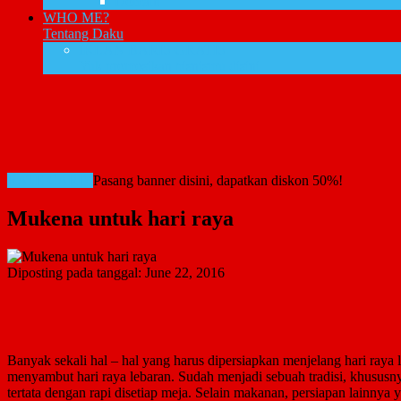
Domain
WHO ME?
Tentang Daku
IKLAN BARIS GRATIS
Yuk promosikan bisnismu disini
RATE CARD!
Pasang banner disini, dapatkan diskon 50%!
Mukena untuk hari raya
Diposting pada tanggal:
June 22, 2016
Banyak sekali hal – hal yang harus dipersiapkan menjelang hari raya 
menyambut hari raya lebaran. Sudah menjadi sebuah tradisi, khususny
tertata dengan rapi disetiap meja. Selain makanan, persiapan lainnya