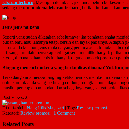
lebaran terbaru
.
Meskipun demikian, jika anda belum berkesempatan
sedang mencari
mukena lebaran terbaru
, berikut ini kami akan m
Jenis jenis mukena
Seperti yang sudah dikatakan sebelumnya jika peralatan shalat menjad
bukan baru atau lamanya tetapi bersih dan layak pakainya. Adapun jik
harus anda ketahui. jenis mukena yang pertama adalah mukena berbah
ini, sangat mudah menyerap keringat serta memiliki banyak pilihan 
rayon, dimana bahan jenis ini banyak digunakan oleh produsen pembu
Bingung mencari mukena yang berkualitas dimana? Yuk kunjun
Terkadang anda merasa bingung ketika hendak membeli mukena dan pe
online. untuk anda yang berbelanja online, mungkin anda dapat lan
muslin, perlengkapan ibadan dan sebagainya yang sangat berkualitas 
Post Views:
25
Di tulis oleh:
Neng Lilis Mayasari
|
Tags:
Review promosi
Kategori:
Review promosi
|
1 Comment
Related Posts