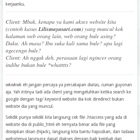
kerjaanku.
Client: Mbak, kenapa ya kami akses website kita
(contoh kasus
Lilismayasari.com
) yang muncul kok
halaman web orang lain, web orang bule asing?
Daku: Ah masa? Ibu suka kali sama bule? apa lagi
ngecengn bule?
Client: Ah nggak deh, perasaan lagi ngincer orang
indihe bukan bule *whatttts?
wkwkwk eh jangan percaya ya percakapan diatas, cuman guyonan
aja. Yah intinya tadi ada client yang mengeluhkan ketika search ke
google dengan tag/ keyword website dia kok diredirect bukan
website dia yang muncul.
Selidik punya selidik kita langsung cek file .htaccess yang ada di
website dia di public_html eh ternyata benar ada file yang
disisipkan disan (hijack), langsung kita bantu hapuskan, dan tadaaa
websitenya langsung dapat diakses dengan baik kembali dari