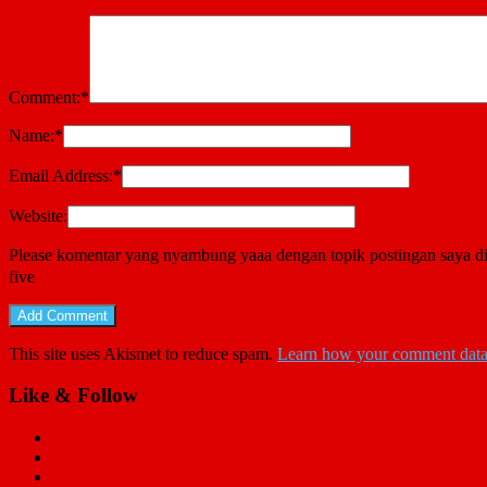
Comment:
*
Name:
*
Email Address:
*
Website:
Please komentar yang nyambung yaaa dengan topik postingan saya di
five
This site uses Akismet to reduce spam.
Learn how your comment data 
Like & Follow