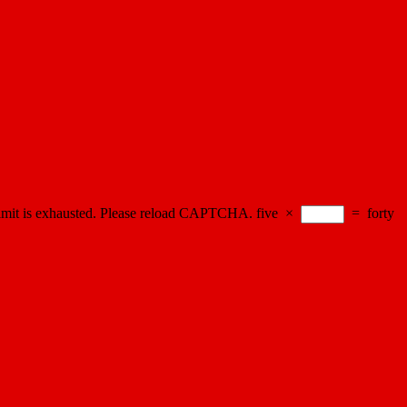
imit is exhausted. Please reload CAPTCHA.
five
×
=
forty