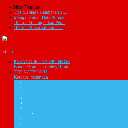
Now Trending:
Tips Menjaga Keamanan Si...
Mengamankan Data Pribadi...
10 Tips Meningkatkan Per...
10 Tren Terbaru di Dunia...
Menu
PASANG IKLAN SPONSOR
Banner/ Sponsor review/ Link
TOP KATEGORI
Kategori postingan
Artikel IT
Email
Komputer
Tutorial CMS
Tutorial Photoshop
Review promosi
Info Promosi Diskon
Review Software
Cpanel Hosting