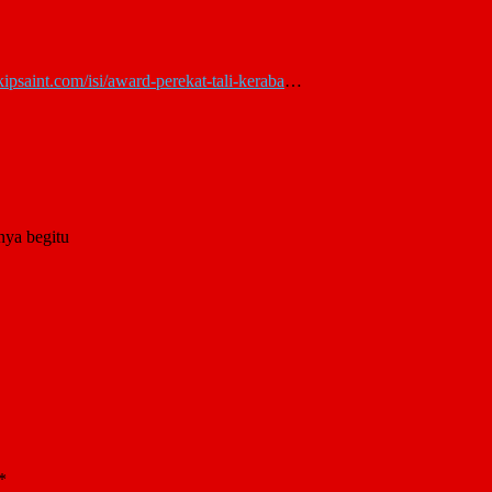
/kipsaint.com/isi/award-perekat-tali-keraba
…
nya begitu
*