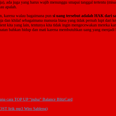
a), ada juga yang harus wajib menunggu smapai tanggal tertentu (misa
au apalah.
kan, karena walau bagaimana pun
si uang tersebut adalah HAK dari sa
aja dan khilaf sebagaimana manusia biasa yang tidak pernah lupt dari k
ent kita yang lain, tentunya kita tidak ingin mengecewakan mereka k
hatan bahkan hidup dan mati karena membutuhkan uang yang menjadi h
na cara TOP UP “pulsa” Balance BlitzCard
OST lirik mp3 Wiro Sableng)