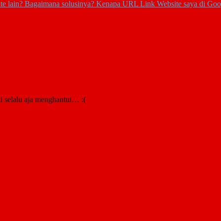
Kenapa URL Link Website saya di Googl
i selalu aja menghantui… :(