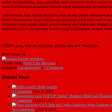
malah menunda2nya, ada yang tidak tentu waktunya (kalau sempet saj
karena perhitungan keuangan internal untuk menghindari kesalahan at
Tapi menurut saya sistem seperti itu terus terang sangat mengecewa
teledor mentransfer uang, tapi kan itu kesalahan yang tidak saya seng
anda pun butuh.saling sama2 membutuhkan dan begitu pun dengan cli
seandainya saya ada keadaan darurat yang berhubungan dengan kese
CMIIW gusy, Dah ah curhatnya, pulang dulu deh *manyuun.
Post Views:
32
Di tulis oleh:
Neng Lilis Mayasari
|
Kategori:
Uncategorized
|
5 Comments
Related Posts
Hello world!
4 Comments
|
Jun 2, 2009
Bagaima
4 Comments
|
Oct 17, 2011
Wiro Sableng (
No Comments
|
Apr 9, 2011