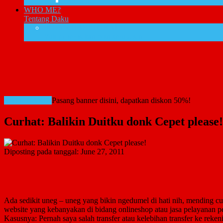
Domain
WHO ME?
Tentang Daku
IKLAN BARIS GRATIS
Yuk promosikan bisnismu disini
RATE CARD!
Pasang banner disini, dapatkan diskon 50%!
Curhat: Balikin Duitku donk Cepet please!
Diposting pada tanggal:
June 27, 2011
Ada sedikit uneg – uneg yang bikin ngedumel di hati nih, mending cu
website yang kebanyakan di bidang onlineshop atau jasa pelayanan 
Kasusnya: Pernah saya salah transfer atau kelebihan transfer ke re