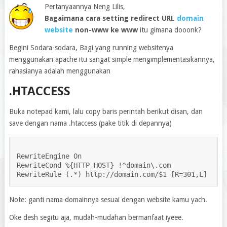
Pertanyaannya Neng Lilis,
Bagaimana cara setting redirect URL
domain
website
non-www ke www
itu gimana dooonk?
Begini Sodara-sodara, Bagi yang running websitenya
menggunakan apache itu sangat simple mengimplementasikannya,
rahasianya adalah menggunakan
.HTACCESS
Buka notepad kami, lalu copy baris perintah berikut disan, dan
save dengan nama .htaccess (pake titik di depannya)
RewriteEngine On

RewriteCond %{HTTP_HOST} !^domain\.com

RewriteRule (.*) http://domain.com/$1 [R=301,L]
Note: ganti nama domainnya sesuai dengan website kamu yach.
Oke desh segitu aja, mudah-mudahan bermanfaat iyeee.