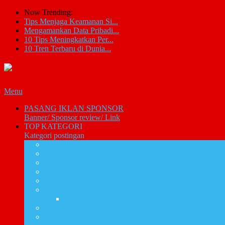
Now Trending:
Tips Menjaga Keamanan Si...
Mengamankan Data Pribadi...
10 Tips Meningkatkan Per...
10 Tren Terbaru di Dunia...
Menu
PASANG IKLAN SPONSOR
Banner/ Sponsor review/ Link
TOP KATEGORI
Kategori postingan
Artikel IT
Email
Komputer
Tutorial CMS
Tutorial Photoshop
Review promosi
Info Promosi Diskon
Review Software
Cpanel Hosting