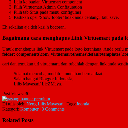
Lalu ke bagian Virtuemart component
Pilih Virtuemart Admin Configuration
Pilih tab Situs pada menu konfigurasi
Pastikan opsi ‘Show footer’ tidak anda centang, lalu save.
Eh sekalian aja deh kasi h bocoran,
Bagaimana cara menghapus Link Virtuemart pada lo
Untuk menghapus link Virtuemart pada logo keranjang, Anda perlu
folder: components\com_virtuemart\themes\default\templates \c
cari dan temukan url virtuemart, dan rubahlah dengan link anda sendir
Selamat mencoba, mudah – mudahan bermanfaat.
Salam hangat Blogger Indonesia,
Lilis Mayasari/ LieZMaya.
Post Views:
30
Di tulis oleh:
Neng Lilis Mayasari
|
Tags:
Joomla
Kategori:
Komputer
|
3 Comments
Related Posts