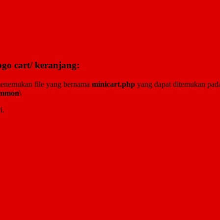
go cart/ keranjang:
 menemukan file yang bernama
minicart.php
yang dapat ditemukan pad
ommon\
i.