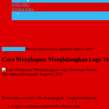
Domain
WHO ME?
Tentang Daku
IKLAN BARIS GRATIS
Yuk promosikan bisnismu disini
RATE CARD!
Pasang banner disini, dapatkan diskon 50%!
Cara Menghapus/ Menghilangkan Logo Vi
Diposting pada tanggal:
August 9, 2011
Belum tahu caranya? coba ikuti langkah – langkah berikut ini:
Login ke halaman administrator Joomla anda