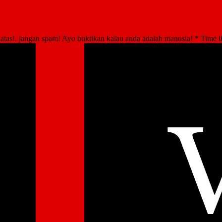
atas!, jangan spam! Ayo buktikan kalau anda adalah manusia!
*
Time l