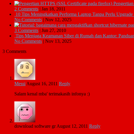
Pengertian
2 Comments
|
Jan 18, 2011
10 Tips Meningkatkan Performa Laptop Tanpa Perlu Upgrade
No Comments
|
Nov 12, 2025
3 Comments
|
Jun 27, 2010
Tips Menjaga Keamanan Siber di Rumah dan Kantor: Pandua
No Comments
|
Nov 13, 2025
3 Comments
Messi
August 16, 2011
Reply
Salam kenal mba' terimakasih infonya :)
download software gr
August 12, 2011
Reply