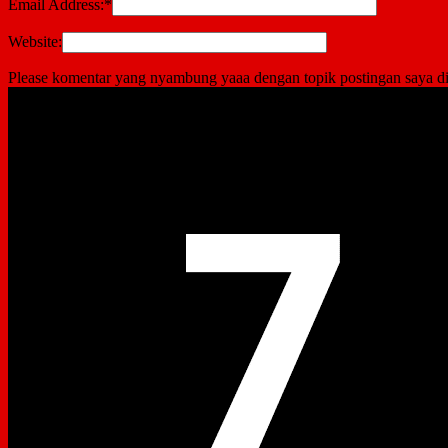
Email Address:
*
Website:
Please komentar yang nyambung yaaa dengan topik postingan saya di