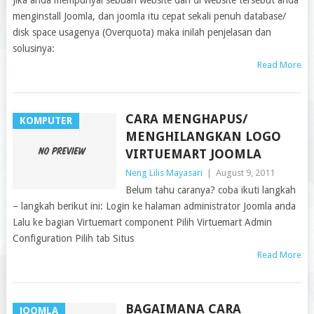
Jika anda mempunyai sebuah website dan di website tersebut anda
menginstall Joomla, dan joomla itu cepat sekali penuh database/
disk space usagenya (Overquota) maka inilah penjelasan dan
solusinya:
Read More
CARA MENGHAPUS/
KOMPUTER
MENGHILANGKAN LOGO
VIRTUEMART JOOMLA
Neng Lilis Mayasari
|
August 9, 2011
Belum tahu caranya? coba ikuti langkah
– langkah berikut ini: Login ke halaman administrator Joomla anda
Lalu ke bagian Virtuemart component Pilih Virtuemart Admin
Configuration Pilih tab Situs
Read More
BAGAIMANA CARA
JOOMLA