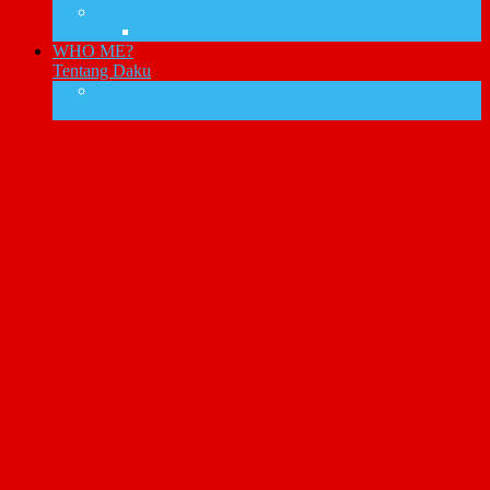
Cpanel Hosting
Domain
WHO ME?
Tentang Daku
IKLAN BARIS GRATIS
Yuk promosikan bisnismu disini