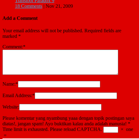
Transtool Paradox 9
18 Comments
|
Nov 21, 2009
Add a Comment
Your email address will not be published.
Required fields are
marked
*
Comment:
*
Name:
*
Email Address:
*
Website:
Please komentar yang nyambung yaaa dengan topik postingan saya
diatas!, jangan spam! Ayo buktikan kalau anda adalah manusia!
*
Time limit is exhausted. Please reload CAPTCHA.
×
one
=