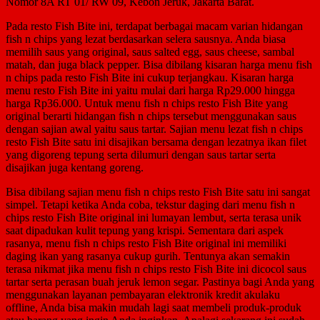
Nomor 8A RT 01/ RW 09, Kebon Jeruk, Jakarta Barat.
Pada resto Fish Bite ini, terdapat berbagai macam varian hidangan
fish n chips yang lezat berdasarkan selera sausnya. Anda biasa
memilih saus yang original, saus salted egg, saus cheese, sambal
matah, dan juga black pepper. Bisa dibilang kisaran harga menu fish
n chips pada resto Fish Bite ini cukup terjangkau. Kisaran harga
menu resto Fish Bite ini yaitu mulai dari harga Rp29.000 hingga
harga Rp36.000. Untuk menu fish n chips resto Fish Bite yang
original berarti hidangan fish n chips tersebut menggunakan saus
dengan sajian awal yaitu saus tartar. Sajian menu lezat fish n chips
resto Fish Bite satu ini disajikan bersama dengan lezatnya ikan filet
yang digoreng tepung serta dilumuri dengan saus tartar serta
disajikan juga kentang goreng.
Bisa dibilang sajian menu fish n chips resto Fish Bite satu ini sangat
simpel. Tetapi ketika Anda coba, tekstur daging dari menu fish n
chips resto Fish Bite original ini lumayan lembut, serta terasa unik
saat dipadukan kulit tepung yang krispi. Sementara dari aspek
rasanya, menu fish n chips resto Fish Bite original ini memiliki
daging ikan yang rasanya cukup gurih. Tentunya akan semakin
terasa nikmat jika menu fish n chips resto Fish Bite ini dicocol saus
tartar serta perasan buah jeruk lemon segar. Pastinya bagi Anda yang
menggunakan layanan pembayaran elektronik kredit akulaku
offline, Anda bisa makin mudah lagi saat membeli produk-produk