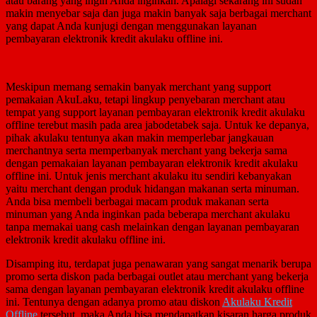
atau barang yang ingin Anda inginkan. Apalagi sekarang ini sudah
makin menyebar saja dan juga makin banyak saja berbagai merchant
yang dapat Anda kunjugi dengan menggunakan layanan
pembayaran elektronik kredit akulaku offline ini.
Meskipun memang semakin banyak merchant yang support
pemakaian AkuLaku, tetapi lingkup penyebaran merchant atau
tempat yang support layanan pembayaran elektronik kredit akulaku
offline terebut masih pada area jabodetabek saja. Untuk ke depanya,
pihak akulaku tentunya akan makin memperlebar jangkauan
merchantnya serta memperbanyak merchant yang bekerja sama
dengan pemakaian layanan pembayaran elektronik kredit akulaku
offline ini. Untuk jenis merchant akulaku itu sendiri kebanyakan
yaitu merchant dengan produk hidangan makanan serta minuman.
Anda bisa membeli berbagai macam produk makanan serta
minuman yang Anda inginkan pada beberapa merchant akulaku
tanpa memakai uang cash melainkan dengan layanan pembayaran
elektronik kredit akulaku offline ini.
Disamping itu, terdapat juga penawaran yang sangat menarik berupa
promo serta diskon pada berbagai outlet atau merchant yang bekerja
sama dengan layanan pembayaran elektronik kredit akulaku offline
ini. Tentunya dengan adanya promo atau diskon
Akulaku Kredit
Offline
tersebut, maka Anda bisa mendapatkan kisaran harga produk