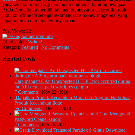
yang semakin murah lagi dan juga menghemat kantong belanjaan
Anda. Anda dapat memilih layanan pembayaran elektronik kredit
akulaku offline ini sebagai rekomendasi e-money fungsional yang
tepat, nyaman dan juga tentunya aman.
Post Views:
22
Di tulis oleh:
Writer2
|
Kategori:
Featured
|
No Comments
Related Posts
Cara mengatasi An Unexpected HTTP Error occurred during
the API request pada wordpress plugin.
7 Comments
|
Nov 23, 2010
Dapatkan Produk Kecantikan Murah Di Program Harbolnas
Produk Kecantikan Ilotte
No Comments
|
Dec 11, 2018
Cara Mengganti
Password Cpanel sendiri
2 Comments
|
Feb 26, 2011
Gratis Download