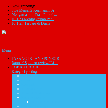
Now Trending:
Tips Menjaga Keamanan Si...
Mengamankan Data Pribadi...
10 Tips Meningkatkan Per...
10 Tren Terbaru di Dunia...
Menu
PASANG IKLAN SPONSOR
Banner/ Sponsor review/ Link
TOP KATEGORI
Kategori postingan
Artikel IT
Email
Komputer
Tutorial CMS
Tutorial Photoshop
Review promosi
Info Promosi Diskon
Review Software