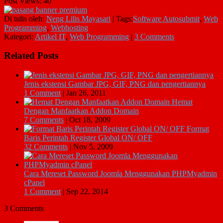
Post Views:
40
Di tulis oleh:
Neng Lilis Mayasari
|
Tags:
Software Autosubmit
,
Web
Programming
,
Webhosting
Kategori:
Artikel IT
,
Web Programming
|
3 Comments
Related Posts
Jenis ekstensi Gambar JPG, GIF, PNG dan pengertiannya
1 Comment
|
Jan 26, 2011
Hemat
Dengan Manfaatkan Addon Domain
7 Comments
|
Oct 18, 2009
Format
Baris Perintah Register Global ON/ OFF
32 Comments
|
Nov 5, 2009
Cara Mereset Password Joomla Menggunakan PHPMyadmin
cPanel
1 Comment
|
Sep 22, 2014
3 Comments