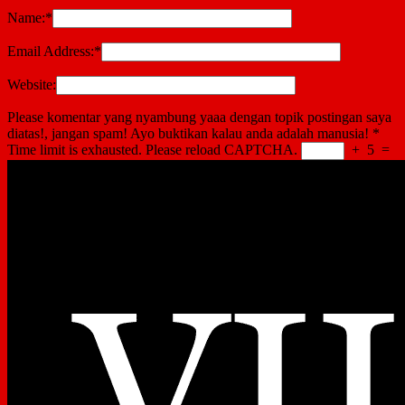
Name:
*
Email Address:
*
Website:
Please komentar yang nyambung yaaa dengan topik postingan saya
diatas!, jangan spam! Ayo buktikan kalau anda adalah manusia!
*
Time limit is exhausted. Please reload CAPTCHA.
+
5
=