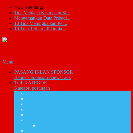
Now Trending:
Tips Menjaga Keamanan Si...
Mengamankan Data Pribadi...
10 Tips Meningkatkan Per...
10 Tren Terbaru di Dunia...
Menu
PASANG IKLAN SPONSOR
Banner/ Sponsor review/ Link
TOP KATEGORI
Kategori postingan
Artikel IT
Email
Komputer
Tutorial CMS
Tutorial Photoshop
Review promosi
Info Promosi Diskon
Review Software