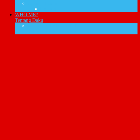
Cpanel Hosting
Domain
WHO ME?
Tentang Daku
IKLAN BARIS GRATIS
Yuk promosikan bisnismu disini