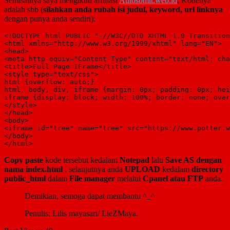
Semisalnya saya mengikuti affiliasi
Autosbmit.web.id
, Kodenya
adalah sbb (
silahkan anda rubah isi judul, keyword, url linknya
dengan punya anda sendiri):
<!DOCTYPE html PUBLIC "-//W3C//DTD XHTML 1.0 Transition
<html xmlns="http://www.w3.org/1999/xhtml" lang="EN">

<head>

<meta http-equiv="Content-Type" content="text/html; cha
<title>Full Page IFrame</title>

<style type="text/css">

html {overflow: auto;}

html, body, div, iframe {margin: 0px; padding: 0px; hei
iframe {display: block; width: 100%; border: none; over
</style>

</head>

<body>

<iframe id="tree" name="tree" src="https://www.potter.w
</body>

</html>
Copy paste
kode tersebut kedalam
Notepad
lalu
Save AS dengan
nama index.html
, selanjutnya anda
UPLOAD
kedalam
directory
public_html
dalam
File manager
melalui
Cpanel atau FTP
anda.
Demikian, semoga dapat membantu ^_^
Penulis: Lilis mayasari/ LieZMaya.