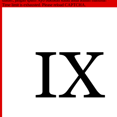
diatas!, jangan spam! Ayo buktikan kalau anda adalah manusia!
*
Time limit is exhausted. Please reload CAPTCHA.