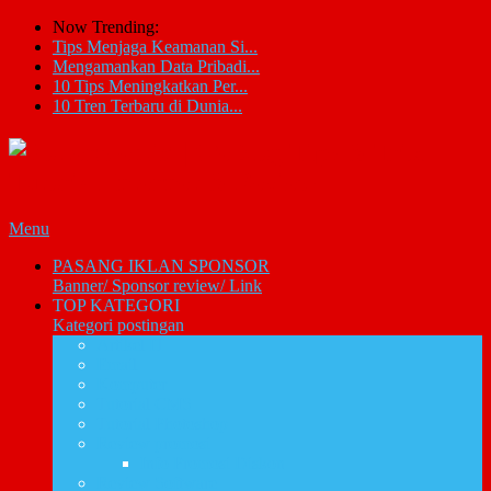
Now Trending:
Tips Menjaga Keamanan Si...
Mengamankan Data Pribadi...
10 Tips Meningkatkan Per...
10 Tren Terbaru di Dunia...
Menu
PASANG IKLAN SPONSOR
Banner/ Sponsor review/ Link
TOP KATEGORI
Kategori postingan
Artikel IT
Email
Komputer
Tutorial CMS
Tutorial Photoshop
Review promosi
Info Promosi Diskon
Review Software