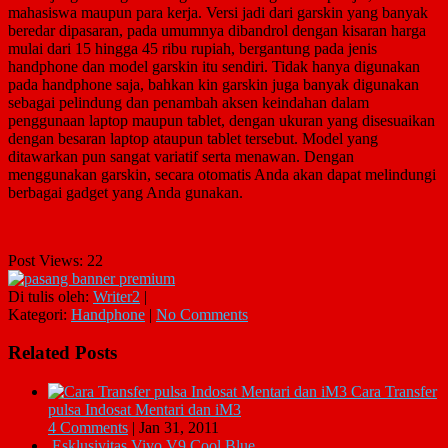
mahasiswa maupun para kerja. Versi jadi dari garskin yang banyak
beredar dipasaran, pada umumnya dibandrol dengan kisaran harga
mulai dari 15 hingga 45 ribu rupiah, bergantung pada jenis
handphone dan model garskin itu sendiri. Tidak hanya digunakan
pada handphone saja, bahkan kin garskin juga banyak digunakan
sebagai pelindung dan penambah aksen keindahan dalam
penggunaan laptop maupun tablet, dengan ukuran yang disesuaikan
dengan besaran laptop ataupun tablet tersebut. Model yang
ditawarkan pun sangat variatif serta menawan. Dengan
menggunakan garskin, secara otomatis Anda akan dapat melindungi
berbagai gadget yang Anda gunakan.
Post Views:
22
Di tulis oleh:
Writer2
|
Kategori:
Handphone
|
No Comments
Related Posts
Cara Transfer
pulsa Indosat Mentari dan iM3
4 Comments
|
Jan 31, 2011
Esklusivitas Vivo V9 Cool Blue