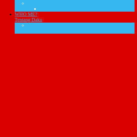
Cpanel Hosting
Domain
WHO ME?
Tentang Daku
IKLAN BARIS GRATIS
Yuk promosikan bisnismu disini