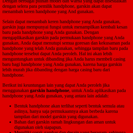
Dengan berbagai pilihan model dan warna yang dapat disesuaikan
dengan selera para pemilik handphone, garskin akan dapat
menambah keren handphone yang And gunakan.
Selain dapat menambah keren handphone yang Anda gunakan,
garskin juga mempunyai fungsi untuk menampilkan kembali kesan
baru pada handphone yang Anda gunakan. Dengan
mengaplikasikan garskin pada permukaan handphone yang Anda
gunakan, Anda dapat menutupi semua goresan dan kekusaman pada
handphone yang telah Anda gunakan, sehingga tampilan baru pada
handphone tersebut dapat Anda peroleh. Hal ini akan lebih
menguntungkan untuk dibanding jika Anda harus membeli casing
baru bagi handphone yang Anda gunakan, karena harga garskin
lebih murah jika dibanding dengan harga casing baru dari
handphone.
Berikut ini keuntungan lain yang dapat Anda peroleh jika
menggunakan
garskin handphone
, untuk Anda aplikasikan pada
handphone yang Anda gunakan, yang antara lain adalah:
Bentuk handphone akan terlihat seperti bentuk semula atau
aslinya, hanya saja permukaannya akan berbeda karena
tampilan dari model garskin yang digunakan.
Bahan dari garskin ramah lingkungan dan aman untuk
digunakan oleh siapapun.
Memiliki corak gambar dan desain yang beragam, sehingga