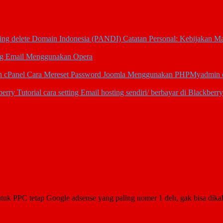
Catatan Personal: Kebijakan M
ing Email Menggunakan Opera
Cara Mereset Password Joomla Menggunakan PHPMyadmin 
Tutorial cara setting Email hosting sendiri/ berbayar di Blackberry
untuk PPC tetap Google adsense yang paling nomer 1 deh, gak bisa dik