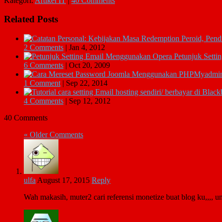
Kategori:
Artikel IT
|
40 Comments
Related Posts
2 Comments
|
Jan 4, 2012
Petunjuk Sett
6 Comments
|
Oct 20, 2009
1 Comment
|
Sep 22, 2014
4 Comments
|
Sep 12, 2012
40 Comments
« Older Comments
ulfa
August 17, 2015
Reply
Wah makasih, muter2 cari referensi monetize buat blog ku,,,, 