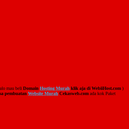
kalo mau beli
Domain
Hosting Murah
klik aja di WebiiHost.com
)
sa pembuatan
Website Murah
Cekasweb.com
ada kok Paket