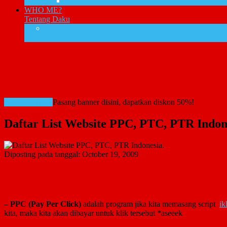
Domain
WHO ME?
Tentang Daku
IKLAN BARIS GRATIS
Yuk promosikan bisnismu disini
RATE CARD!
Pasang banner disini, dapatkan diskon 50%!
Daftar List Website PPC, PTC, PTR Indon
Diposting pada tanggal:
October 19, 2009
– PPC (Pay Per Click)
adalah program jika kita memasang script
ik
kita, maka kita akan dibayar untuk klik tersebut *aseeek