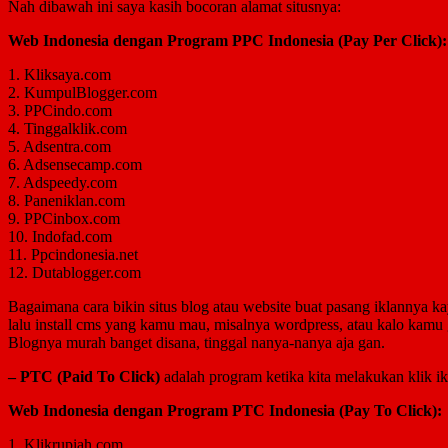
Nah dibawah ini saya kasih bocoran alamat situsnya:
Web Indonesia dengan Program PPC Indonesia (Pay Per Click):
1. Kliksaya.com
2. KumpulBlogger.com
3. PPCindo.com
4. Tinggalklik.com
5. Adsentra.com
6. Adsensecamp.com
7. Adspeedy.com
8. Paneniklan.com
9. PPCinbox.com
10. Indofad.com
11. Ppcindonesia.net
12. Dutablogger.com
Bagaimana cara bikin situs blog atau website buat pasang iklannya 
lalu install cms yang kamu mau, misalnya wordpress, atau kalo kamu g
Blognya murah banget disana, tinggal nanya-nanya aja gan.
– PTC (Paid To Click)
adalah program ketika kita melakukan klik ik
Web Indonesia dengan Program PTC Indonesia (Pay To Click):
1. Klikrupiah.com