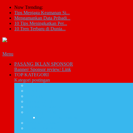
Now Trending:
Tips Menjaga Keamanan Si...
Mengamankan Data Pribadi...
10 Tips Meningkatkan Per...
10 Tren Terbaru di Dunia...
Menu
PASANG IKLAN SPONSOR
Banner/ Sponsor review/ Link
TOP KATEGORI
Kategori postingan
Artikel IT
Email
Komputer
Tutorial CMS
Tutorial Photoshop
Review promosi
Info Promosi Diskon
Review Software
Cpanel Hosting