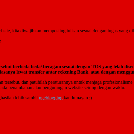
site, kita diwajibkan memposting tulisan sesuai dengan tugas yang di
:
sebut berbeda beda/ beragam sesuai dengan TOS yang telah dise
iasanya lewat transfer antar rekening Bank, atau dengan menggu
n tersebut, dan patuhilah peraturannya untuk menjaga profesionalisme
 ada penambahan atau pengurangan website seiring dengan waktu.
asilan lebih sambil
ngeblogging
kan lumayan ;)