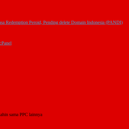
asa Redemption Peroid, Pending delete Domain Indonesia (PANDI)
cPanel
alahin sama PPC lainnya