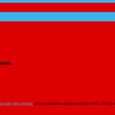
esia.
lan dari situs tertentu
yang mengadakan program sponsor PPC di blog kita