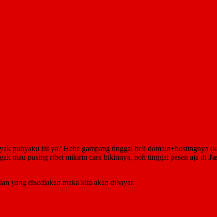
kayak punyaku ini ya? Hehe gampang tinggal beli domain+hostingnya (
ak mau pusing ribet mikirin cara bikinnya, noh tinggal pesen aja di
Ja
lan yang disediakan maka kita akan dibayar.