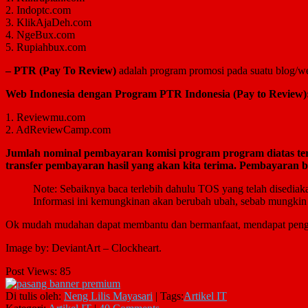
2. Indoptc.com
3. KlikAjaDeh.com
4. NgeBux.com
5. Rupiahbux.com
– PTR (Pay To Review)
adalah program promosi pada suatu blog/web
Web Indonesia dengan Program PTR Indonesia (Pay to Review)
1. Reviewmu.com
2. AdReviewCamp.com
Jumlah nominal pembayaran komisi program program diatas ter
transfer pembayaran hasil yang akan kita terima. Pembayaran b
Note: Sebaiknya baca terlebih dahulu TOS yang telah disediaka
Informasi ini kemungkinan akan berubah ubah, sebab mungkin
Ok mudah mudahan dapat membantu dan bermanfaat, mendapat pengh
Image by: DeviantArt – Clockheart.
Post Views:
85
Di tulis oleh:
Neng Lilis Mayasari
|
Tags:
Artikel IT