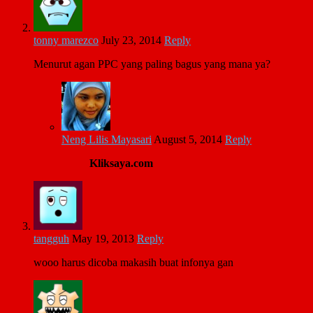
tonny marezco
July 23, 2014
Reply
Menurut agan PPC yang paling bagus yang mana ya?
Neng Lilis Mayasari
August 5, 2014
Reply
Kliksaya.com
tangguh
May 19, 2013
Reply
wooo harus dicoba makasih buat infonya gan