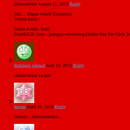
@pusatiklan
August 21, 2012
Reply
Siip… Bagus Sekali Ulasannya
Terima kasih !
Salam Kenal.. kami
PusatKLIK.com – jaringan advertising Online Pay Per Click Te
disfungsi seksual
June 19, 2012
Reply
salaam kenal ya gan
hirvan
April 16, 2012
Reply
mkasih…informasinnya…