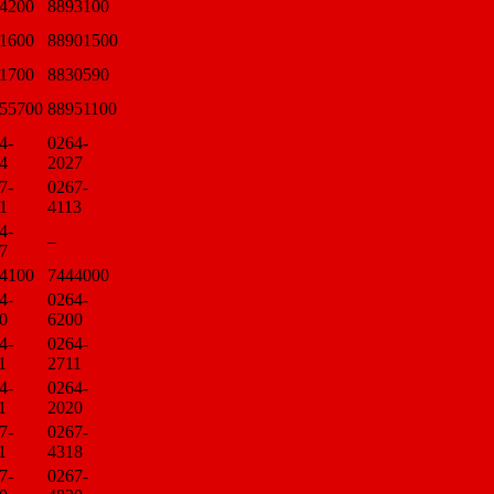
4200
8893100
1600
88901500
1700
8830590
55700
88951100
4-
0264-
4
2027
7-
0267-
1
4113
4-
–
7
4100
7444000
4-
0264-
0
6200
4-
0264-
1
2711
4-
0264-
1
2020
7-
0267-
1
4318
7-
0267-