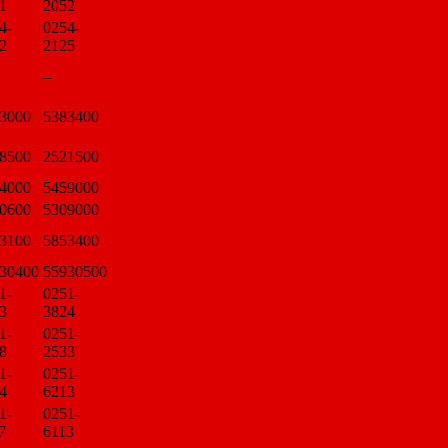
1
2052
4-
0254-
2
2125
–
3000
5383400
8500
2521500
4000
5459000
0600
5309000
3100
5853400
30400
55930500
1-
0251-
3
3824
1-
0251-
8
2533
1-
0251-
4
6213
1-
0251-
7
6113