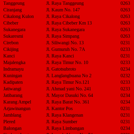
Tanggeung
Jl. Raya Tanggeung
0263
Ciranjang
Jl. Kaum No. 147
0263
Cikalong Kulon
Jl. Raya Cikalong
0263
Cibeber
Jl. Raya Cibeber Km 13
0263
Sukanegara
Jl. Raya Sukanegara
0263
Sukaresmi
Jl. Raya Simpang
0263
Cirebon
Jl. Siliwangi No. 13
0231
Cikijing
Jl. Gumuruh No. 7A
0233
Kanci
Jl. Raya Kanci
0231
Majalengka
Jl. Raya Timur No. 10
0233
Indramayu
Jl. Gatotsubroto
0234
Kuningan
Jl. Langlangbuana No 2
0232
Kadipaten
Jl. Raya Timur No.121
0233
Jatiwangi
Jl. Ahmad yani No. 241
0233
Jatibarang
Jl. Mayor Dasuki No. 64
0234
Karang Ampel
Jl. Raya Barat No. 361
0234
Arjawinangun
Jl. Kantor Pos
0231
Jamblang
Jl. Raya Klangenan
0231
Plered
Jl. Raya Sumber
0231
Balongan
Jl. Raya Limbangan
0234