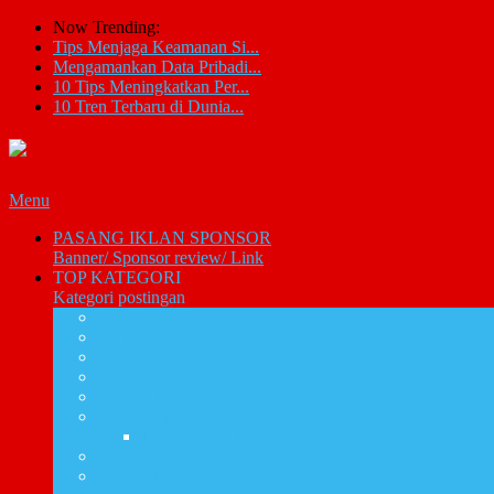
Now Trending:
Tips Menjaga Keamanan Si...
Mengamankan Data Pribadi...
10 Tips Meningkatkan Per...
10 Tren Terbaru di Dunia...
Menu
PASANG IKLAN SPONSOR
Banner/ Sponsor review/ Link
TOP KATEGORI
Kategori postingan
Artikel IT
Email
Komputer
Tutorial CMS
Tutorial Photoshop
Review promosi
Info Promosi Diskon
Review Software
Cpanel Hosting