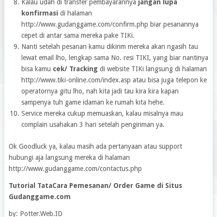
Kalau udah di transfer pembayarannya
jangan lupa
konfirmasi
di halaman
http://www.gudanggame.com/confirm.php biar pesanannya
cepet di antar sama mereka pake TIKi.
Nanti setelah pesanan kamu dikirim mereka akan ngasih tau
lewat email lho, lengkap sama No. resi TIKI, yang biar nantinya
bisa kamu
cek/ Tracking
di website TIKi langsung di halaman
http://www.tiki-online.com/index.asp atau bisa juga telepon ke
operatornya gitu lho, nah kita jadi tau kira kira kapan
sampenya tuh game idaman ke rumah kita hehe.
Service mereka cukup memuaskan, kalau misalnya mau
complain usahakan 3 hari setelah pengiriman ya.
Ok Goodluck ya, kalau masih ada pertanyaan atau support
hubungi aja langsung mereka di halaman
http://www.gudanggame.com/contactus.php
Tutorial TataCara Pemesanan/ Order Game di Situs
Gudanggame.com
by: Potter.Web.ID