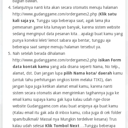
bagian bawah.
Selanjutnya nanti kita akan secara otomatis menuju halaman
http://www.gudanggame.com/ordergames2.php (
Klik satu
kali saja ya
, Tunggu saja beberapa saat, agak lama jika
pemesanan game kita lumayan banyak, karena sistem website
sedang menginput data pesanan kita…apalagi buat kamu yang
punya koneksi lelet/ lemot sabara aja bentar, tunggu aja
beberapa saat sampe menuju halaman tersebut ya.
Nah setelah berada dihalaman
http://www.gudanggame.com/ordergames2.php
isikan Form
data kontak kamu
yang ada disana seperti Nama, No telp.,
alamat, dst. Dan jangan lupa
pilih Nama kota/ daerah
kamu
(untuk tahu perhitungan ongkos kirim melalui TIKI), dan
jangan lupa juga ketikan alamat email kamu, karena nanti
sistem secara otomatis akan mengirimkan tagihannya juga ke
email kamu supaya kamu gak lupa kalau udah nge-close
website Gudanggame.com atau buat arsipnya aja buat kamu
(Kalau email itu gak ada di inbox kamu, coba juga di cek folder
spam/bulkmail/ Massal nya Mungkin terdeliver kesana) Trus
kalau udah selesai
Klik Tombol Next
….Tunggu beberapa