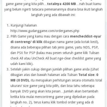
game game yang kita pilih…
totalnya 4200 MB
…nah buat kamu
yang belum ngerti tatacara pemesanannya disana bisa ikuti langkah
langkah yang ada dibawah ini:
Kunjungi halaman
http://www.gudanggame.com/ordergames.php
Pilih Game yang kamu mau dengan cara
menchecklist-nya/
di contreng/ di klik
dibagian nama game (ada kotak kecil),
disana ada beberapa pilihan tab jenis game, yaitu NDS, PSP,
dan PSX for PSP (kalau mau pesen seluruh game klik Tulisan
check All atau UnCheck All buat nge-clear checklist game yang
udah kami klik).
Setelah yakin cukup dengan jumlah pilihan game anda (Lihat
dibagian atas dan bawah halaman ada Tulisan
Total size: 0
MB (0 DVD)
, itu merupakan perhitungan secara otomatis total
ukuran/ size game yang kita pilih, dan bisa tahu seberapa
banyak DVD yang akan kita pesan…Jumlah akan bertambah
ketika kita mulai mencontreng game yang dijelaskan pada
langkah no. 2), terus kamu klik tombol order yang ada di