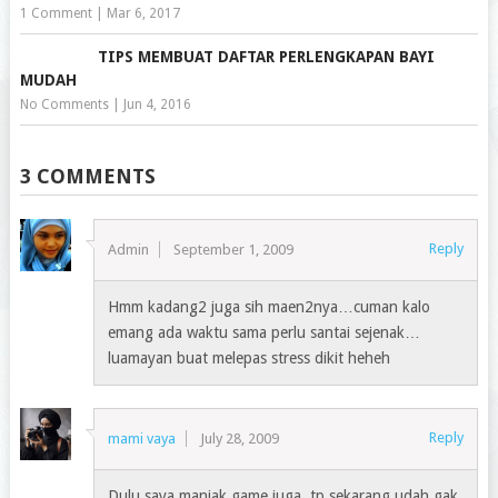
1 Comment
|
Mar 6, 2017
TIPS MEMBUAT DAFTAR PERLENGKAPAN BAYI
MUDAH
No Comments
|
Jun 4, 2016
3 COMMENTS
Reply
Admin
September 1, 2009
Hmm kadang2 juga sih maen2nya…cuman kalo
emang ada waktu sama perlu santai sejenak…
luamayan buat melepas stress dikit heheh
Reply
mami vaya
July 28, 2009
Dulu saya maniak game juga, tp sekarang udah gak