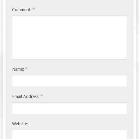
*
Comment:
*
Name:
*
Email Address:
Website: