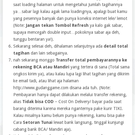
saat loading halaman untuk mengetahui Jumlah tagihannya
ya…sabar lagi kalau agak lama loadingnya, apalagi buat kamu
yang pesennya banyak dan punya koneksi internet lele/ lemot
(Note:
Jangan tekan Tombol Refresh
ya kalo gak sabar,
supaya mencegah double input…pokoknya sabar aja deh,
tunggu bentaran ya!).
Sekarang selesai deh, dihalaman selanjutnya ada
detail total
tagihan
dan lain sebagainya.
nah sekarang monggo
Transfer total pembayarannya ke
rekening BCA atau Mandiri
yang tertera di sana (Total sama
ongkos kirim ya), atau kalau lupa lagi lihat tagihan yang dikirim
ke email tadi, atau lihat aja halaman
http://www.gudanggame.com disana ada tuh. (Note:
Pembayaran hanya dapat dilakukan melalui transfer rekening,
alias
Tidak bisa COD
– Cost On Delivery/ bayar pada saat
barang diterima karena mereka nganternya pake kurir TIKI.
Kalau misalnya kamu belum punya rekening, kamu bisa pake
Cara
Setoran Tunai
lewat bank langsung, tinggal kunjungi
cabang bank BCA/ Mandiri aja).