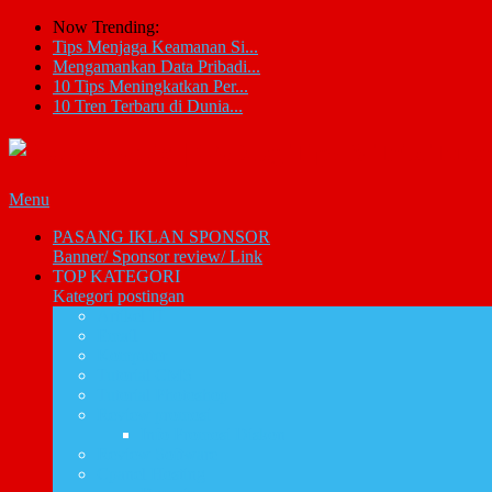
Now Trending:
Tips Menjaga Keamanan Si...
Mengamankan Data Pribadi...
10 Tips Meningkatkan Per...
10 Tren Terbaru di Dunia...
Menu
PASANG IKLAN SPONSOR
Banner/ Sponsor review/ Link
TOP KATEGORI
Kategori postingan
Artikel IT
Email
Komputer
Tutorial CMS
Tutorial Photoshop
Review promosi
Info Promosi Diskon
Review Software
Cpanel Hosting