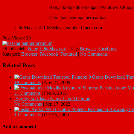
Hanya kompatible dengan Windows XP saja, 
Demikian, semoga bermanfaat,
Lilis Mayasari/ LieZMaya, sumber Opera.com
Post Views:
20
Di tulis oleh:
Neng Lilis Mayasari
|
Tags:
Browser
,
Facebook
Kategori:
Browser
,
Facebook
,
Featured
|
No Comments
Related Posts
Gratis Download Tran
18 Comments
|
Nov 21, 2009
Personal note: Mo
21 Comments
|
Feb 9, 2012
Asy Syifa Adalah Nama Lain Al-Quran
No Comments
|
Sep 17, 2022
In
13 Comments
|
Oct 25, 2009
Add a Comment