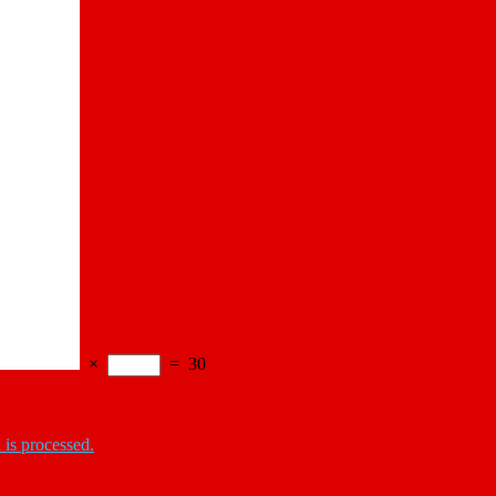
×
=
30
is processed.