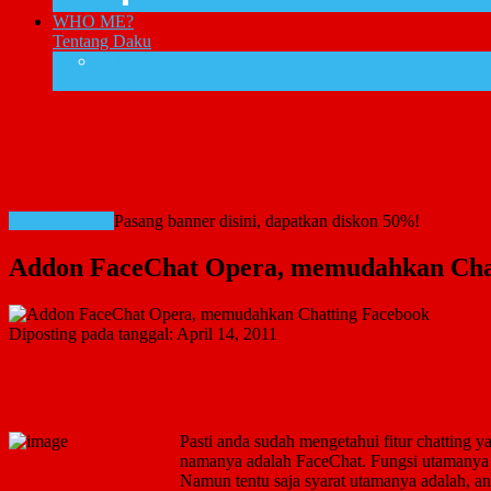
Domain
WHO ME?
Tentang Daku
IKLAN BARIS GRATIS
Yuk promosikan bisnismu disini
RATE CARD!
Pasang banner disini, dapatkan diskon 50%!
Addon FaceChat Opera, memudahkan Cha
Diposting pada tanggal:
April 14, 2011
Pasti anda sudah mengetahui fitur chatting 
namanya adalah FaceChat. Fungsi utamanya
Namun tentu saja syarat utamanya adalah, a